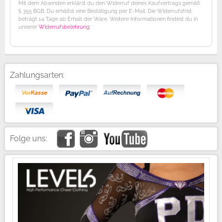
Mit dem Absenden erklärst du den Widerruf deines Kaufvertrags gemäß
§ 355 BGB. Du erhältst eine Bestätigung per E-Mail. Die Widerrufsfrist
beträgt 14 Tage ab Erhalt der Ware. Weitere Informationen findest du in
unserer
Widerrufsbelehrung
.
Zahlungsarten:
Folge uns: