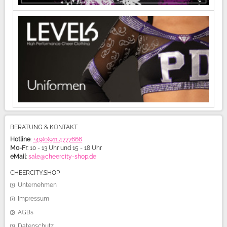
BERATUNG & KONTAKT
Hotline
:
+49(0)911.4777666
Mo-Fr
: 10 - 13 Uhr und 15 - 18 Uhr
eMail
:
sale@cheercity-shop.de
CHEERCITY.SHOP
Unternehmen
Impressum
AGBs
Datenschutz