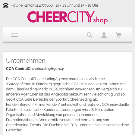
Hotline +49(0)911.4777666 | 10 - 13 Uhr und 15 - 18 Uhr
Unternehmen
CCA CentralCheerleadingAgency
Die CCA CentralCheerleadingAgency wurde 2002 als kleine
“Garagenfirma“ in Nürnberg gegründet. CCA ist in den letzten Jahren mit
dem Cheerleading-Markt in Deutschland gewachsen. Im Vergleich zu
anderen Agenturen ist das Angebotsspektrum sehr vielschichtig und so
deckt CCA viele Bereiche der Sportart Cheerleading ab.
Für den Bereich “Firmenkunden“ entwickelt und realisiert CCA individuelle
Pakete für spezifische Kundenanforderungen wie z.B. Konzeption,
Organisation und Abwicklung von personalgebundenen
Promotionaktionen, Werbemittelverkauf und Vermarktung von
Cheerleading-Events. Die Dachmarke CCA* unterteilt sich in verschiedene
Bereiche: