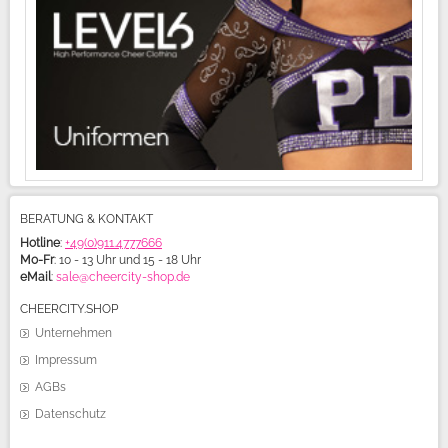
BERATUNG & KONTAKT
Hotline
:
+49(0)911.4777666
Mo-Fr
: 10 - 13 Uhr und 15 - 18 Uhr
eMail
:
sale@cheercity-shop.de
CHEERCITY.SHOP
Unternehmen
Impressum
AGBs
Datenschutz