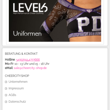
BERATUNG & KONTAKT
Hotline
:
+49(0)911.4777666
Mo-Fr
: 10 - 13 Uhr und 15 - 18 Uhr
eMail
:
sale@cheercity-shop.de
CHEERCITY.SHOP
Unternehmen
Impressum
AGBs
Datenschutz