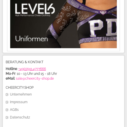
BERATUNG & KONTAKT
Hotline
:
+49(0)911.4777666
Mo-Fr
: 10 - 13 Uhr und 15 - 18 Uhr
eMail
:
sale@cheercity-shop.de
CHEERCITY.SHOP
Unternehmen
Impressum
AGBs
Datenschutz