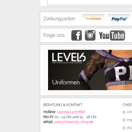
Zahlungsarten:
Folge uns:
BERATUNG & KONTAKT
CHEE
Hotline
:
+49(0)911.4777666
Un
Mo-Fr
: 10 - 13 Uhr und 15 - 18 Uhr
Im
eMail
:
sale@cheercity-shop.de
AG