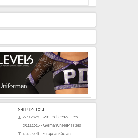
SHOP ON TOUR
22.11.2026 - WinterCheerMasters
05.12.2026 - GermanCheerMasters
12.12.2026 - European Crown