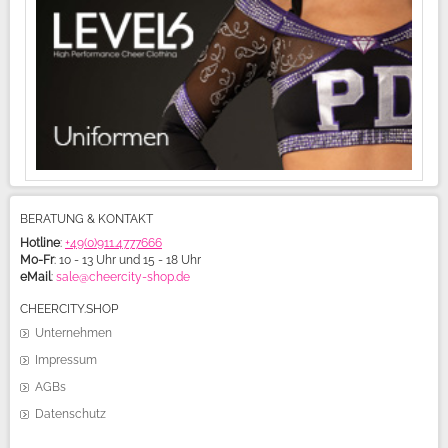
BERATUNG & KONTAKT
Hotline
:
+49(0)911.4777666
Mo-Fr
: 10 - 13 Uhr und 15 - 18 Uhr
eMail
:
sale@cheercity-shop.de
CHEERCITY.SHOP
Unternehmen
Impressum
AGBs
Datenschutz