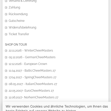
Versand & Lieferung
Zahlung
Rücksendung
Gutscheine
Widerrufsbelehrung
Ticket Transfer
SHOP ON TOUR
22.11.2026 - WinterCheerMasters
05.12.2026 - GermanCheerMasters
12.12.2026 - European Crown
11.04.2027 - BalticCheerMasters 27
17.04.2027 - SpringCheerMasters 27
08.05.2027 - ItalianCheerMasters 27
22.05.2007- EuroCheerMasters 27
12.06.2027- NorhernCheerMasters 27
19.06.2027 - SummerCheerMasters 27
Wir verwenden Cookies und ähnliche Technologien, um Ihnen das
beste Erlebnis auf unserer Website zu bieten.