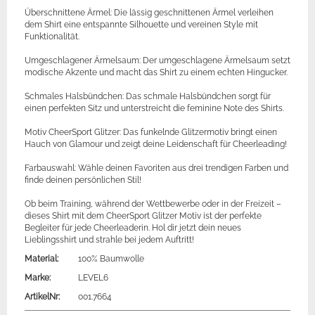
Überschnittene Ärmel: Die lässig geschnittenen Ärmel verleihen
dem Shirt eine entspannte Silhouette und vereinen Style mit
Funktionalität.
Umgeschlagener Ärmelsaum: Der umgeschlagene Ärmelsaum setzt
modische Akzente und macht das Shirt zu einem echten Hingucker.
Schmales Halsbündchen: Das schmale Halsbündchen sorgt für
einen perfekten Sitz und unterstreicht die feminine Note des Shirts.
Motiv CheerSport Glitzer: Das funkelnde Glitzermotiv bringt einen
Hauch von Glamour und zeigt deine Leidenschaft für Cheerleading!
Farbauswahl: Wähle deinen Favoriten aus drei trendigen Farben und
finde deinen persönlichen Stil!
Ob beim Training, während der Wettbewerbe oder in der Freizeit –
dieses Shirt mit dem CheerSport Glitzer Motiv ist der perfekte
Begleiter für jede Cheerleaderin. Hol dir jetzt dein neues
Lieblingsshirt und strahle bei jedem Auftritt!
Material:
100% Baumwolle
Marke:
LEVEL6
ArtikelNr:
001.7664