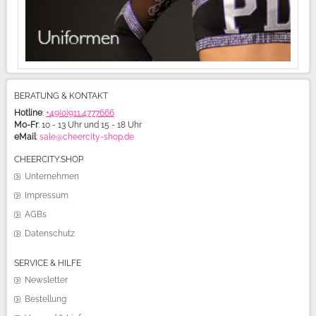
BERATUNG & KONTAKT
Hotline
:
+49(0)911.4777666
Mo-Fr
: 10 - 13 Uhr und 15 - 18 Uhr
eMail
:
sale@cheercity-shop.de
CHEERCITY.SHOP
Unternehmen
Impressum
AGBs
Datenschutz
SERVICE & HILFE
Newsletter
Bestellung