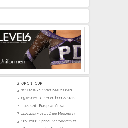
SHOP ON TOUR
22.11.2026 - WinterCheerMasters
05.12.2026 - GermanCheerMasters
12.12.2026 - European Crown
11.04.2027 - BalticCheerMasters 27
17.04.2027 - SpringCheerMasters 27