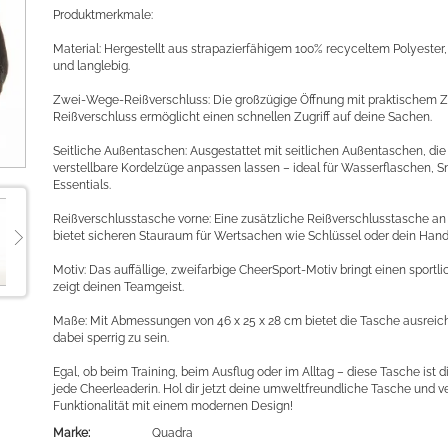
Produktmerkmale:
Material: Hergestellt aus strapazierfähigem 100% recyceltem Polyester
und langlebig.
Zwei-Wege-Reißverschluss: Die großzügige Öffnung mit praktischem
Reißverschluss ermöglicht einen schnellen Zugriff auf deine Sachen.
Seitliche Außentaschen: Ausgestattet mit seitlichen Außentaschen, die
verstellbare Kordelzüge anpassen lassen – ideal für Wasserflaschen, 
Essentials.
Reißverschlusstasche vorne: Eine zusätzliche Reißverschlusstasche an 
bietet sicheren Stauraum für Wertsachen wie Schlüssel oder dein Hand
Motiv: Das auffällige, zweifarbige CheerSport-Motiv bringt einen sportl
zeigt deinen Teamgeist.
Maße: Mit Abmessungen von 46 x 25 x 28 cm bietet die Tasche ausreic
dabei sperrig zu sein.
Egal, ob beim Training, beim Ausflug oder im Alltag – diese Tasche ist d
jede Cheerleaderin. Hol dir jetzt deine umweltfreundliche Tasche und v
Funktionalität mit einem modernen Design!
Marke:
Quadra