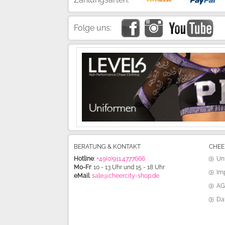
Folge uns:
BERATUNG & KONTAKT
CHEE
Hotline
:
+49(0)911.4777666
Un
Mo-Fr
: 10 - 13 Uhr und 15 - 18 Uhr
Im
eMail
:
sale@cheercity-shop.de
AG
Da