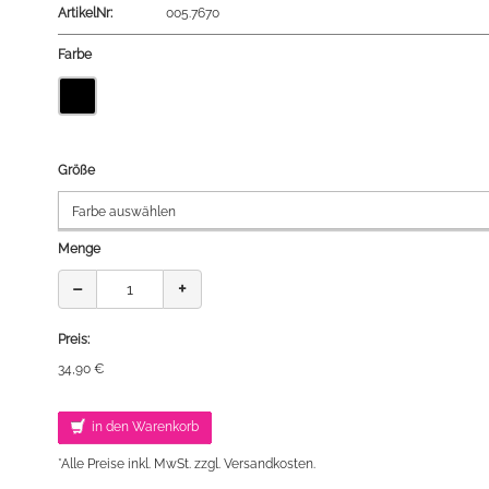
ArtikelNr:
005.7670
Farbe
Größe
Menge
−
+
Preis:
34,90 €
in den Warenkorb
*Alle Preise inkl. MwSt. zzgl. Versandkosten.