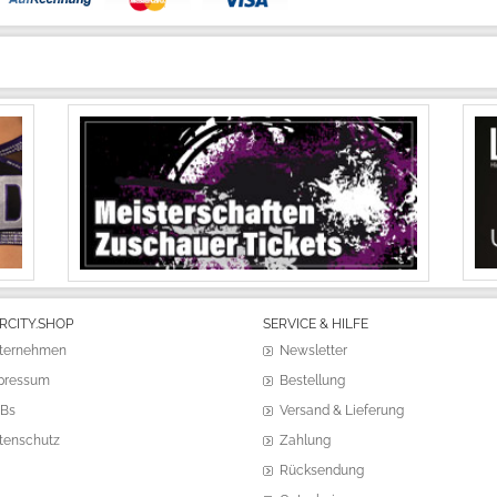
RCITY.SHOP
SERVICE & HILFE
ternehmen
Newsletter
pressum
Bestellung
Bs
Versand & Lieferung
tenschutz
Zahlung
Rücksendung