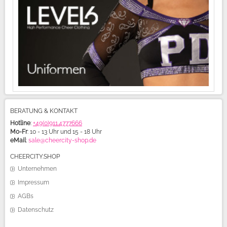
BERATUNG & KONTAKT
Hotline
:
+49(0)911.4777666
Mo-Fr
: 10 - 13 Uhr und 15 - 18 Uhr
eMail
:
sale@cheercity-shop.de
CHEERCITY.SHOP
Unternehmen
Impressum
AGBs
Datenschutz