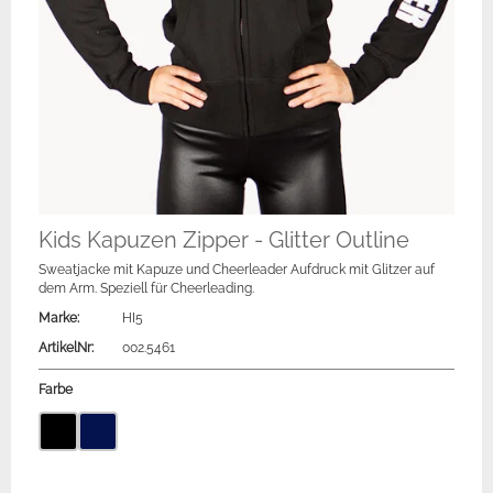
Kids Kapuzen Zipper - Glitter Outline
Sweatjacke mit Kapuze und Cheerleader Aufdruck mit Glitzer auf
dem Arm. Speziell für Cheerleading.
Marke:
HI5
ArtikelNr:
002.5461
Farbe