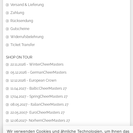
Versand & Lieferung
Zahlung
Rücksendung
Gutscheine
Widerrufsbelehrung
Ticket Transfer
SHOP ON TOUR
22.11.2026 - WinterCheerMasters
05.12.2026 - GermanCheerMasters
12.12.2026 - European Crown
11.04.2027 - BalticCheerMasters 27
17.04.2027 - SpringCheerMasters 27
08.05.2027 - ItalianCheerMasters 27
22.05.2007- EuroCheerMasters 27
12.06.2027- NorhernCheerMasters 27
19.06.2027 - SummerCheerMasters 27
Wir verwenden Cookies und ähnliche Technologien, um Ihnen das