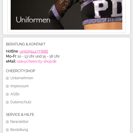
BERATUNG & KONTAKT
Hotline
:
+49(0)911.4777666
Mo-Fr
: 10 - 13 Uhr und 15 - 18 Uhr
eMail
:
sale@cheercity-shop.de
CHEERCITY.SHOP
Unternehmen
Impressum
AGBs
Datenschutz
SERVICE & HILFE
Newsletter
Bestellung