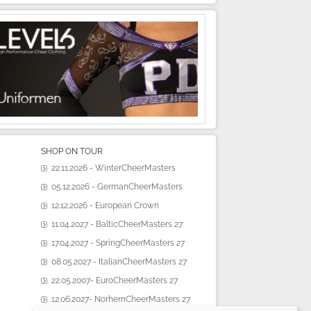
SHOP ON TOUR
22.11.2026 - WinterCheerMasters
05.12.2026 - GermanCheerMasters
12.12.2026 - European Crown
11.04.2027 - BalticCheerMasters 27
17.04.2027 - SpringCheerMasters 27
08.05.2027 - ItalianCheerMasters 27
22.05.2007- EuroCheerMasters 27
12.06.2027- NorhernCheerMasters 27