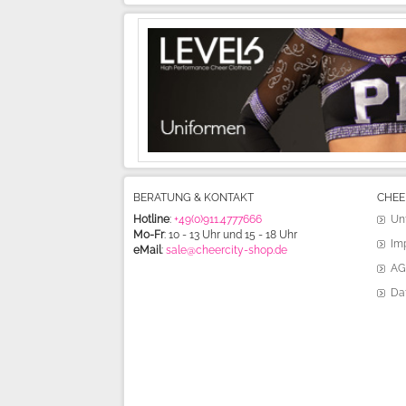
BERATUNG & KONTAKT
CHEE
Hotline
:
+49(0)911.4777666
Un
Mo-Fr
: 10 - 13 Uhr und 15 - 18 Uhr
Im
eMail
:
sale@cheercity-shop.de
AG
Da