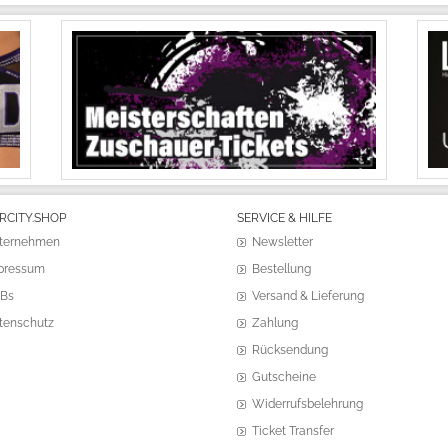
RCITY.SHOP
SERVICE & HILFE
ternehmen
Newsletter
pressum
Bestellung
Bs
Versand & Lieferung
tenschutz
Zahlung
Rücksendung
Gutscheine
Widerrufsbelehrung
Ticket Transfer