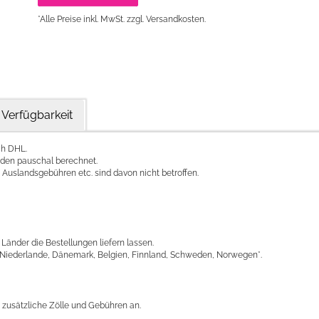
*Alle Preise inkl. MwSt. zzgl. Versandkosten.
Verfügbarkeit
ch DHL.
rden pauschal berechnet.
uslandsgebühren etc. sind davon nicht betroffen.
Länder die Bestellungen liefern lassen.
en, Niederlande, Dänemark, Belgien, Finnland, Schweden, Norwegen*.
n zusätzliche Zölle und Gebühren an.