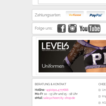
Zahlungsarten:
Folge uns:
BERATUNG & KONTAKT
CHEE
Hotline
:
+49(0)911.4777666
Un
Mo-Fr
: 10 - 13 Uhr und 15 - 18 Uhr
Im
eMail
:
sale@cheercity-shop.de
AG