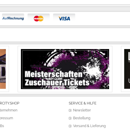
RCITY.SHOP
SERVICE & HILFE
ternehmen
Newsletter
pressum
Bestellung
Bs
Versand & Lieferung