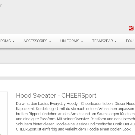
r
MPOMS
ACCESSORIES
UNIFORMS
TEAMWEAR
EQU
Hood Sweater - CHEERSport
Du wirst den Ladies Everyday Hoody - Cheerleader lieben! Dieser Hood
Kapuze mit Kordelz,ug, damit du sie nach deinen Wünschen anpassen 
breiten Rippenbündchen an den Ärmeln und am Saum sorgen für einen
und eine gute Passform. Mit seiner Oversize-Passform und den übersch
Schultern bietet dieser Hoodie eine lässige und modische Optik. Der Au
CHEERSport ist einfarbig und verleiht dem Hoodie einen coolen Look.