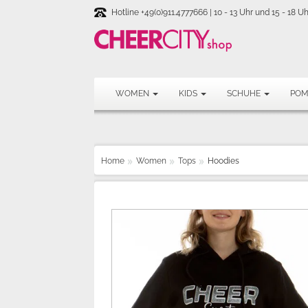
Hotline +49(0)911.4777666 | 10 - 13 Uhr und 15 - 18 Uh
WOMEN
KIDS
SCHUHE
PO
Home
Women
Tops
Hoodies