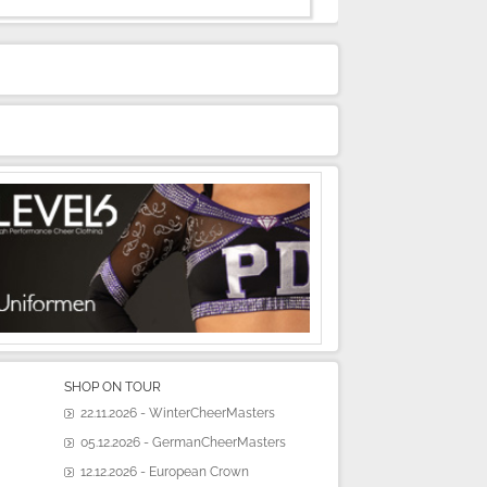
SHOP ON TOUR
22.11.2026 - WinterCheerMasters
05.12.2026 - GermanCheerMasters
12.12.2026 - European Crown