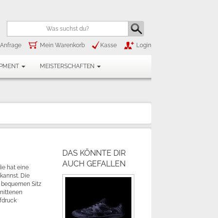
Anfrage
Mein Warenkorb
Kasse
Login
IPMENT
MEISTERSCHAFTEN
DAS KÖNNTE DIR
AUCH GEFALLEN
ie hat eine
kannst. Die
 bequemen Sitz
nittenen
fdruck