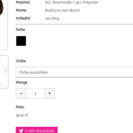
Material:
65% Baumwolle / 35% Polyester
Marke:
Build you own Brand
ArtikelNr:
001.7604
Farbe
Größe
Menge
−
+
Preis:
39,90 €
in den Warenkorb