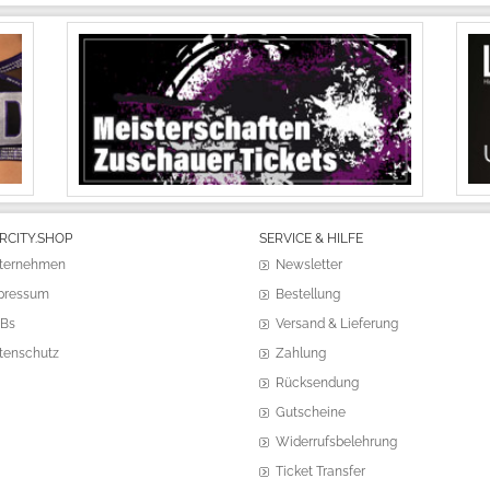
RCITY.SHOP
SERVICE & HILFE
ternehmen
Newsletter
pressum
Bestellung
Bs
Versand & Lieferung
tenschutz
Zahlung
Rücksendung
Gutscheine
Widerrufsbelehrung
Ticket Transfer