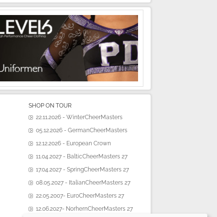
SHOP ON TOUR
22.11.2026 - WinterCheerMasters
05.12.2026 - GermanCheerMasters
12.12.2026 - European Crown
11.04.2027 - BalticCheerMasters 27
17.04.2027 - SpringCheerMasters 27
08.05.2027 - ItalianCheerMasters 27
22.05.2007- EuroCheerMasters 27
12.06.2027- NorhernCheerMasters 27