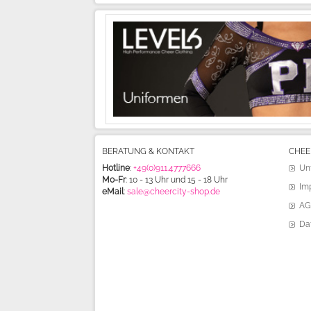
BERATUNG & KONTAKT
CHEE
Hotline
:
+49(0)911.4777666
Un
Mo-Fr
: 10 - 13 Uhr und 15 - 18 Uhr
Im
eMail
:
sale@cheercity-shop.de
AG
Da