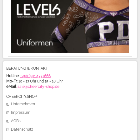
BERATUNG & KONTAKT
Hotline
:
+49(0)911.4777666
Mo-Fr
: 10 - 13 Uhr und 15 - 18 Uhr
eMail
:
sale@cheercity-shop.de
CHEERCITY.SHOP
Unternehmen
Impressum
AGBs
Datenschutz