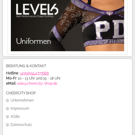
BERATUNG & KONTAKT
Hotline
:
+49(0)911.4777666
Mo-Fr
: 10 - 13 Uhr und 15 - 18 Uhr
eMail
:
sale@cheercity-shop.de
CHEERCITY.SHOP
Unternehmen
Impressum
AGBs
Datenschutz