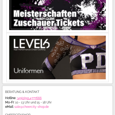
BERATUNG & KONTAKT
Hotline
:
+49(0)911.4777666
Mo-Fr
: 10 - 13 Uhr und 15 - 18 Uhr
eMail
:
sale@cheercity-shop.de
CHEERCITY.SHOP