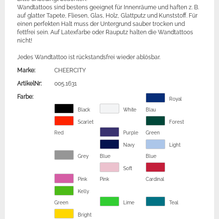
Wandtattoos sind bestens geeignet für Innenräume und haften z. B.
auf glatter Tapete, Fliesen, Glas, Holz, Glattputz und Kunststoff. Für
einen perfekten Halt muss der Untergrund sauber trocken und
fettfrei sein. Auf Latexfarbe oder Rauputz halten die Wandtattoos
nicht!
Jedes Wandtattoo ist rückstandsfrei wieder ablösbar.
Marke:
CHEERCITY
ArtikelNr:
005.1631
Farbe:
Royal
Black
White
Blau
Scarlet
Forest
Red
Purple
Green
Navy
Light
Grey
Blue
Blue
Soft
Pink
Pink
Cardinal
Kelly
Green
Lime
Teal
Bright