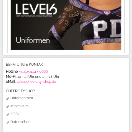
BERATUNG & KONTAKT
Hotline
:
+49(0)911.4777666
Mo-Fr
: 10 - 13 Uhr und 15 - 18 Uhr
eMail
:
sale@cheercity-shop.de
CHEERCITY.SHOP
Unternehmen
Impressum
AGBs
Datenschutz