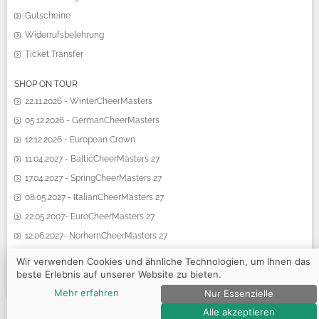
Gutscheine
Widerrufsbelehrung
Ticket Transfer
SHOP ON TOUR
22.11.2026 - WinterCheerMasters
05.12.2026 - GermanCheerMasters
12.12.2026 - European Crown
11.04.2027 - BalticCheerMasters 27
17.04.2027 - SpringCheerMasters 27
08.05.2027 - ItalianCheerMasters 27
22.05.2007- EuroCheerMasters 27
12.06.2027- NorhernCheerMasters 27
19.06.2027 - SummerCheerMasters 27
Wir verwenden Cookies und ähnliche Technologien, um Ihnen das
beste Erlebnis auf unserer Website zu bieten.
Mehr erfahren
Nur Essenzielle
© 2026 CCA CentralCheerleadingAgency e.K.
Alle akzeptieren