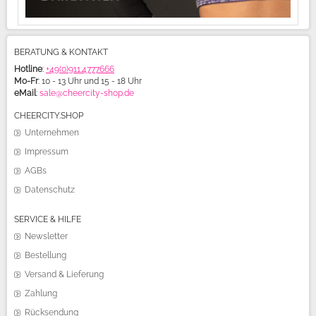
BERATUNG & KONTAKT
Hotline
:
+49(0)911.4777666
Mo-Fr
: 10 - 13 Uhr und 15 - 18 Uhr
eMail
:
sale@cheercity-shop.de
CHEERCITY.SHOP
Unternehmen
Impressum
AGBs
Datenschutz
SERVICE & HILFE
Newsletter
Bestellung
Versand & Lieferung
Zahlung
Rücksendung