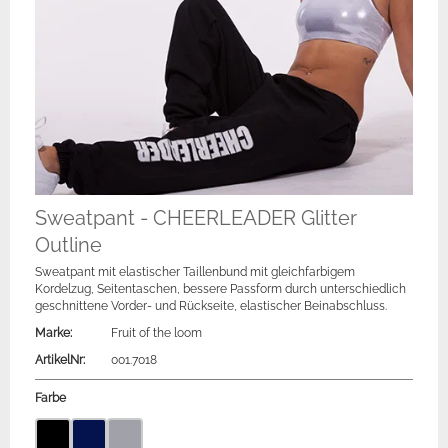
Sweatpant - CHEERLEADER Glitter
Outline
Sweatpant mit elastischer Taillenbund mit gleichfarbigem
Kordelzug, Seitentaschen, bessere Passform durch unterschiedlich
geschnittene Vorder- und Rückseite, elastischer Beinabschluss.
Marke:
Fruit of the loom
ArtikelNr:
001.7018
Farbe