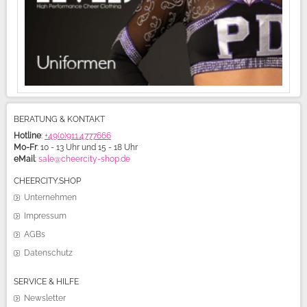
BERATUNG & KONTAKT
Hotline
:
+49(0)911.4777666
Mo-Fr
: 10 - 13 Uhr und 15 - 18 Uhr
eMail
:
sale@cheercity-shop.de
CHEERCITY.SHOP
Unternehmen
Impressum
AGBs
Datenschutz
SERVICE & HILFE
Newsletter