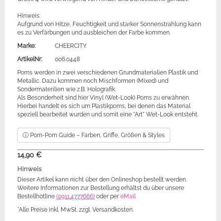
Hinweis:
Aufgrund von Hitze, Feuchtigkeit und starker Sonnenstrahlung kann
es zu Verfärbungen und ausbleichen der Farbe kommen.
Marke:
CHEERCITY
ArtikelNr:
006.0448
Poms werden in zwei verschiedenen Grundmaterialien Plastik und
Metallic. Dazu kommen noch Mischformen (Mixed) und
Sondermaterilien wie z.B. Holografik.
Als Besonderheit sind hier Vinyl (Wet-Look) Poms zu erwähnen.
Hierbei handelt es sich um Plastikpoms, bei denen das Material
speziell bearbeitet wurden und somit eine "Art" Wet-Look entsteht.
ⓘ Pom-Pom Guide – Farben, Griffe, Größen & Styles
14,90 €
Hinweis
Dieser Artikel kann nicht über den Onlineshop bestellt werden.
Weitere Informationen zur Bestellung erhältst du über unsere
Bestellhotline
(0911.4777666)
oder per
eMail
*Alle Preise inkl. MwSt. zzgl. Versandkosten.