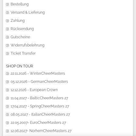
Bestellung
Versand & Lieferung
Zahlung
Rücksendung
Gutscheine
Widerrufsbelehrung
Ticket Transfer
SHOP ON TOUR
22.11.2026 - WinterCheerMasters
05.12.2026 - GermanCheerMasters
12.12.2026 - European Crown
11.04.2027 - BalticCheerMasters 27
17.04.2027 - SpringCheerMasters 27
08.05.2027 - ItalianCheerMasters 27
22.05.2007- EuroCheerMasters 27
12.06.2027- NorhernCheerMasters 27