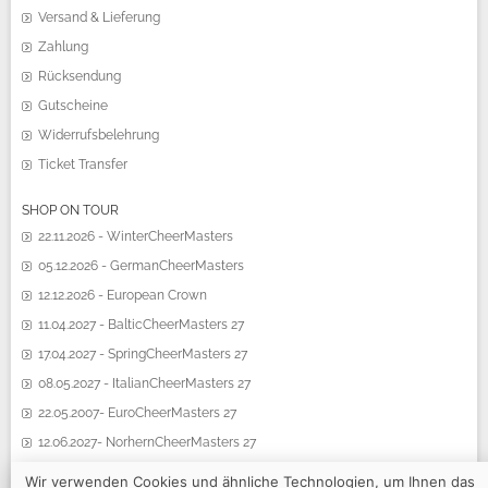
Versand & Lieferung
Zahlung
Rücksendung
Gutscheine
Widerrufsbelehrung
Ticket Transfer
SHOP ON TOUR
22.11.2026 - WinterCheerMasters
05.12.2026 - GermanCheerMasters
12.12.2026 - European Crown
11.04.2027 - BalticCheerMasters 27
17.04.2027 - SpringCheerMasters 27
08.05.2027 - ItalianCheerMasters 27
22.05.2007- EuroCheerMasters 27
12.06.2027- NorhernCheerMasters 27
19.06.2027 - SummerCheerMasters 27
Wir verwenden Cookies und ähnliche Technologien, um Ihnen das