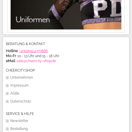
BERATUNG & KONTAKT
Hotline
:
+49(0)911.4777666
Mo-Fr
: 10 - 13 Uhr und 15 - 18 Uhr
eMail
:
sale@cheercity-shop.de
CHEERCITY.SHOP
Unternehmen
Impressum
AGBs
Datenschutz
SERVICE & HILFE
Newsletter
Bestellung