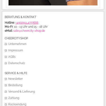
BERATUNG & KONTAKT
Hotline
:
+49(0)911.4777666
Mo-Fr
: 10 - 13 Uhr und 15 - 18 Uhr
eMail
:
sale@cheercity-shop.de
CHEERCITY.SHOP
Unternehmen
Impressum
AGBs
Datenschutz
SERVICE & HILFE
Newsletter
Bestellung
Versand & Lieferung
Zahlung
Rücksendung