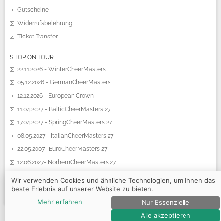
Gutscheine
Widerrufsbelehrung
Ticket Transfer
SHOP ON TOUR
22.11.2026 - WinterCheerMasters
05.12.2026 - GermanCheerMasters
12.12.2026 - European Crown
11.04.2027 - BalticCheerMasters 27
17.04.2027 - SpringCheerMasters 27
08.05.2027 - ItalianCheerMasters 27
22.05.2007- EuroCheerMasters 27
12.06.2027- NorhernCheerMasters 27
19.06.2027 - SummerCheerMasters 27
Wir verwenden Cookies und ähnliche Technologien, um Ihnen das
beste Erlebnis auf unserer Website zu bieten.
Mehr erfahren
Nur Essenzielle
© 2026 CCA CentralCheerleadingAgency e.K.
Alle akzeptieren