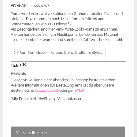
ArtikelNr:
006.0307
Poms werden in zwei verschiedenen Grundmaterialien Plastik und
Metallic. Dazu kommen noch Mischformen (Mixed) und
Sondermaterilien wie z.B. Holografik.
Als Besonderheit sind hier Vinyl (Wet-Look) Poms zu erwähnen.
Hierbei handelt es sich um Plastikpoms, bei denen das Material
speziell bearbeitet wurden und somit eine "Art" Wet-Look entsteht.
ⓘ Pom-Pom Guide – Farben, Griffe, Größen & Styles
15,90 €
Hinweis
Dieser Artikel kann nicht über den Onlineshop bestellt werden.
Weitere Informationen zur Bestellung erhältst du über unsere
Bestellhotline
(0911.4777666)
oder per
eMail
*Alle Preise inkl. MwSt. zzgl. Versandkosten.
Versandkosten