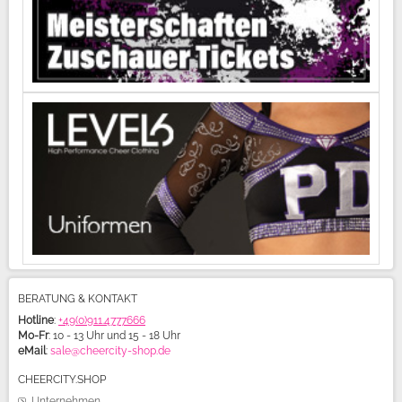
BERATUNG & KONTAKT
Hotline
:
+49(0)911.4777666
Mo-Fr
: 10 - 13 Uhr und 15 - 18 Uhr
eMail
:
sale@cheercity-shop.de
CHEERCITY.SHOP
Unternehmen