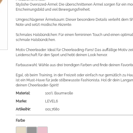
Stylishe Oversized-Ärmel: Die überschnittenen Ärmel sorgen für ein mo
Erscheinungsbild und viel Bewegungsfreiheit.
Umgeschlagener Ärmelsaum: Dieser besondere Details verleiht dem Shi
Note und setzt modische Akzente.
Schmales Halsbündchen: Für einen femininen Touch und einen optimale
schmale Halsbündchen.
Motiv Cheerleader: Ideal für Cheerleading-Fans! Das auffällige Motiv ze
Leidenschaft für den Sport und hebt deinen Look hervor.
Farbauswahl: Wähle aus drei trendigen Farben und finde deinen Favorit
Egal, ob beim Training, in der Freizeit oder einfach nur gemütlich zu Ha
ist ein Must-Have für jede stilbewusste Fashionista. Hol dir dein Langa
deinen Cheerleader-Spirit!
Material:
100% Baumwolle
Marke:
LEVEL6
ArtikelNr:
001.7680
Farbe