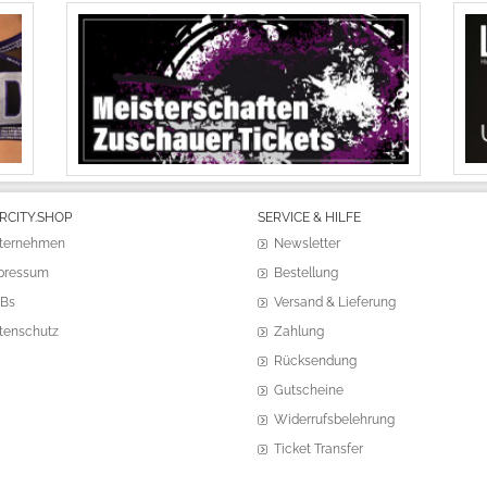
RCITY.SHOP
SERVICE & HILFE
ternehmen
Newsletter
pressum
Bestellung
Bs
Versand & Lieferung
tenschutz
Zahlung
Rücksendung
Gutscheine
Widerrufsbelehrung
Ticket Transfer