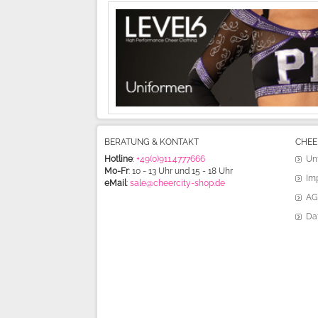
BERATUNG & KONTAKT
CHEE
Hotline
:
+49(0)911.4777666
Un
Mo-Fr
: 10 - 13 Uhr und 15 - 18 Uhr
Im
eMail
:
sale@cheercity-shop.de
AG
Da