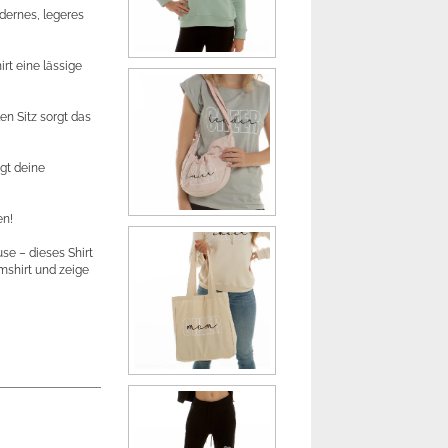
dernes, legeres
rt eine lässige
n Sitz sorgt das
igt deine
en!
use – dieses Shirt
rmshirt und zeige