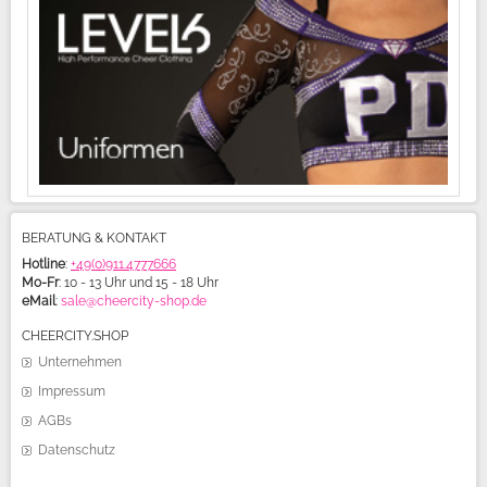
BERATUNG & KONTAKT
Hotline
:
+49(0)911.4777666
Mo-Fr
: 10 - 13 Uhr und 15 - 18 Uhr
eMail
:
sale@cheercity-shop.de
CHEERCITY.SHOP
Unternehmen
Impressum
AGBs
Datenschutz