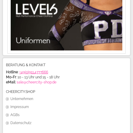
BERATUNG & KONTAKT
Hotline
:
+49(0)911.4777666
Mo-Fr
: 10 - 13 Uhr und 15 - 18 Uhr
eMail
:
sale@cheercity-shop.de
CHEERCITY.SHOP
Unternehmen
Impressum
AGBs
Datenschutz