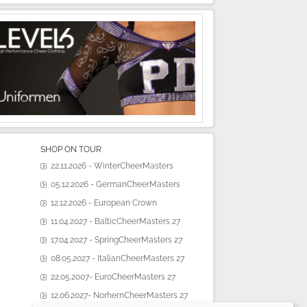
SHOP ON TOUR
22.11.2026 - WinterCheerMasters
05.12.2026 - GermanCheerMasters
12.12.2026 - European Crown
11.04.2027 - BalticCheerMasters 27
17.04.2027 - SpringCheerMasters 27
08.05.2027 - ItalianCheerMasters 27
22.05.2007- EuroCheerMasters 27
12.06.2027- NorhernCheerMasters 27