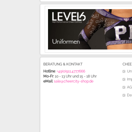
BERATUNG & KONTAKT
CHEE
Hotline
:
+49(0)911.4777666
Un
Mo-Fr
: 10 - 13 Uhr und 15 - 18 Uhr
Im
eMail
:
sale@cheercity-shop.de
AG
Da