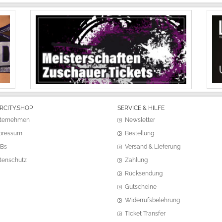
RCITY.SHOP
SERVICE & HILFE
ternehmen
Newsletter
pressum
Bestellung
Bs
Versand & Lieferung
tenschutz
Zahlung
Rücksendung
Gutscheine
Widerrufsbelehrung
Ticket Transfer