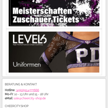
BERATUNG & KONTAKT
Hotline
:
+49(0)911.4777666
Mo-Fr
: 10 - 13 Uhr und 15 - 18 Uhr
eMail
:
sale@cheercity-shop.de
CHEERCITY.SHOP