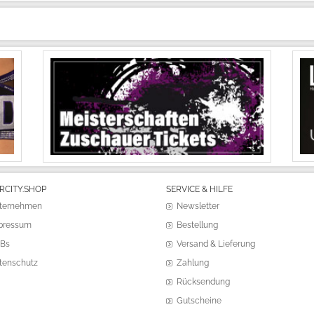
RCITY.SHOP
SERVICE & HILFE
ternehmen
Newsletter
pressum
Bestellung
Bs
Versand & Lieferung
tenschutz
Zahlung
Rücksendung
Gutscheine