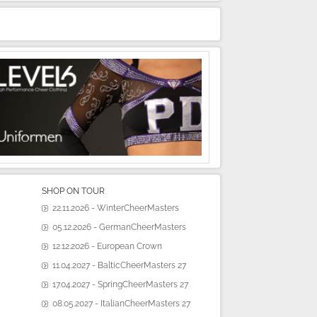
SHOP ON TOUR
22.11.2026 - WinterCheerMasters
05.12.2026 - GermanCheerMasters
12.12.2026 - European Crown
11.04.2027 - BalticCheerMasters 27
17.04.2027 - SpringCheerMasters 27
08.05.2027 - ItalianCheerMasters 27