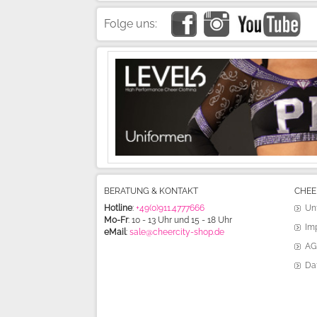
Folge uns:
BERATUNG & KONTAKT
CHEE
Hotline
:
+49(0)911.4777666
Un
Mo-Fr
: 10 - 13 Uhr und 15 - 18 Uhr
Im
eMail
:
sale@cheercity-shop.de
AG
Da