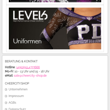
BERATUNG & KONTAKT
Hotline
:
+49(0)911.4777666
Mo-Fr
: 10 - 13 Uhr und 15 - 18 Uhr
eMail
:
sale@cheercity-shop.de
CHEERCITY.SHOP
Unternehmen
Impressum
AGBs
Datenschutz