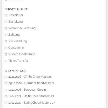
SERVICE & HILFE
Newsletter
Bestellung
Versand & Lieferung
Zahlung
Rücksendung
Gutscheine
Widerrufsbelehrung
Ticket Transfer
SHOP ON TOUR
22.11.2026 - WinterCheerMasters
05.12.2026 - GermanCheerMasters
12.12.2026 - European Crown
11.04.2027 - BalticCheerMasters 27
17.04.2027 - SpringCheerMasters 27