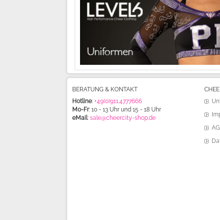
BERATUNG & KONTAKT
CHEE
Hotline
:
+49(0)911.4777666
Un
Mo-Fr
: 10 - 13 Uhr und 15 - 18 Uhr
Im
eMail
:
sale@cheercity-shop.de
AG
Da