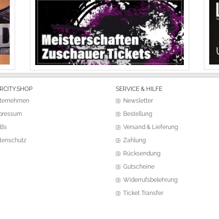
RCITY.SHOP
SERVICE & HILFE
ternehmen
Newsletter
pressum
Bestellung
Bs
Versand & Lieferung
tenschutz
Zahlung
Rücksendung
Gutscheine
Widerrufsbelehrung
Ticket Transfer